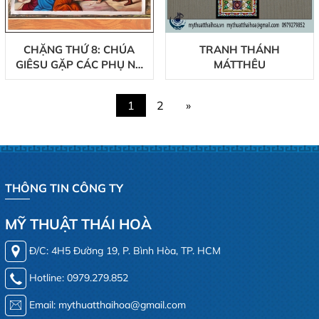
CHẶNG THỨ 8: CHÚA
TRANH THÁNH
GIÊSU GẶP CÁC PHỤ NỮ
MÁTTHÊU
Ở GIÊRUSALEM
1
2
»
THÔNG TIN CÔNG TY
MỸ THUẬT THÁI HOÀ
Đ/C: 4H5 Đường 19, P. Bình Hòa, TP. HCM
Hotline: 0979.279.852
Email: mythuatthaihoa@gmail.com