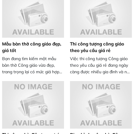
composite, … đảm bảo đáp ứng
pháp trang trí ấn tượng và chắc
mọi nhu cầu về kích thước,
chắn, hãy cùng Mỹ Thuật Thái
phong cách và ngân sách.
Hòa khám phá những lợi ích
tuyệt vời của phương pháp này.
Mẫu bàn thờ công giáo đẹp,
Thi công tượng công giáo
giá tốt
theo yêu cầu giá rẻ
Bạn đang tìm kiếm một mẫu
Việc thi công tượng Công giáo
bàn thờ Công giáo vừa đẹp,
theo yêu cầu giá rẻ đang ngày
trang trọng lại có mức giá hợp
càng được nhiều gia đình và nhà
lý? Trên thị trường hiện nay có
thờ quan tâm, bởi không chỉ
rất nhiều kiểu dáng, chất liệu và
giúp thể hiện sự trang nghiêm,
mức giá khác nhau khiến việc
mà còn mang lại nét thẩm mỹ
lựa chọn trở nên khó khăn. Hãy
độc đáo, phù hợp với từng
cùng Mỹ Thuật Thái Hòa điểm
không gian thờ tự. Hãy cùng Mỹ
qua các mẫu bàn thờ Công giáo
Thuật Thái Hòa khám phá dịch
được ưa chuộng nhất, giúp bạn
vụ thi công tượng Công giáo
dễ dàng chọn lựa không gian
chất lượng nhưng giá cả hợp lý
thờ tự lý tưởng cho gia đình.
ngay hôm nay!