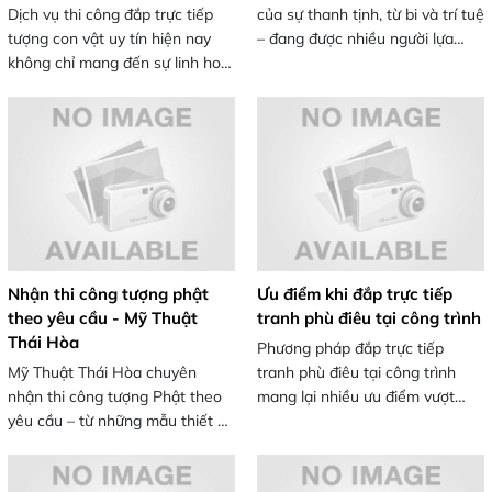
Dịch vụ thi công đắp trực tiếp
của sự thanh tịnh, từ bi và trí tuệ
tượng con vật uy tín hiện nay
– đang được nhiều người lựa
không chỉ mang đến sự linh hoạt
chọn để treo trong nhà, phòng
trong thiết kế mà còn đảm bảo
thờ, hoặc làm quà tặng tâm linh
chất lượng từng chi tiết, phù hợp
đầy ý nghĩa. Tuy nhiên, việc
với nhiều nhu cầu như trang trí
chọn được nơi bán tranh Phật
sân vườn, công viên, lễ hội hay
đẹp, đúng chất lượng với mức
các công trình.
giá hợp lý không phải lúc nào
cũng dễ. Hãy cùng Mỹ Thuật Mỹ
Hòa khám phá những tranh
phật giáo đẹp dưới đây nhé!
Nhận thi công tượng phật
Ưu điểm khi đắp trực tiếp
theo yêu cầu - Mỹ Thuật
tranh phù điêu tại công trình
Thái Hòa
Phương pháp đắp trực tiếp
Mỹ Thuật Thái Hòa chuyên
tranh phù điêu tại công trình
nhận thi công tượng Phật theo
mang lại nhiều ưu điểm vượt
yêu cầu – từ những mẫu thiết kế
trội, giúp công trình vừa thẩm
truyền thống đến hiện đại, với
mỹ vừa có độ bền lâu dài theo
chất liệu đa dạng như xi măng,
thời gian. Nếu bạn đang tìm giải