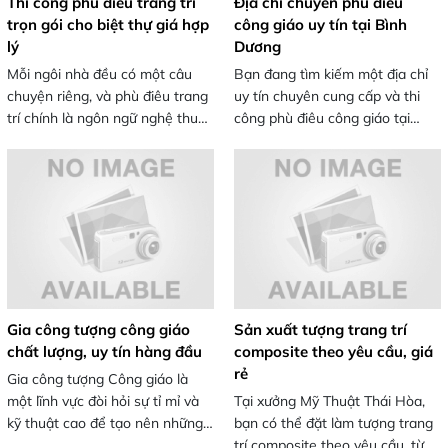
Thi công phù điêu trang trí
Địa chỉ chuyên phù điêu
trọn gói cho biệt thự giá hợp
công giáo uy tín tại Bình
lý
Dương
Mỗi ngôi nhà đều có một câu
Bạn đang tìm kiếm một địa chỉ
chuyện riêng, và phù điêu trang
uy tín chuyên cung cấp và thi
trí chính là ngôn ngữ nghệ thuật
công phù điêu công giáo tại
giúp kể nên câu chuyện ấy. Với
Bình Dương? Với kinh nghiệm
đường nét tinh xảo, đa dạng
lâu năm cùng đội ngũ nghệ
kiểu dáng, phù điêu trang trí
nhân lành nghề, Mỹ Thuật Thái
đang trở thành xu hướng nổi bật
Hòa tự hào mang đến những
trong các công trình nhà phố và
sản phẩm phù điêu tinh xảo,
biệt thự hiện nay. Hãy cùng
bền đẹp, góp phần tôn vinh giá
chúng tôi khám phá những mẫu
trị thiêng liêng trong không gian
phù điêu đẹp mắt, ấn tượng và
nhà thờ và các công trình tôn
đầy cảm hứng dưới đây.
giáo.
Gia công tượng công giáo
Sản xuất tượng trang trí
chất lượng, uy tín hàng đầu
composite theo yêu cầu, giá
rẻ
Gia công tượng Công giáo là
một lĩnh vực đòi hỏi sự tỉ mỉ và
Tại xưởng Mỹ Thuật Thái Hòa,
kỹ thuật cao để tạo nên những
bạn có thể đặt làm tượng trang
tác phẩm mang giá trị tinh thần
trí composite theo yêu cầu, từ