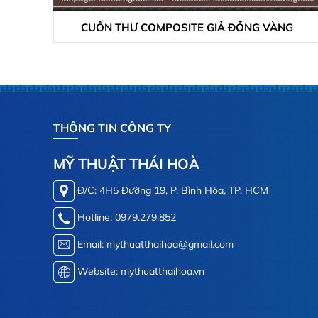
CUỐN THƯ COMPOSITE GIẢ ĐỒNG VÀNG
THÔNG TIN CÔNG TY
MỸ THUẬT THÁI HOÀ
Đ/C: 4H5 Đường 19, P. Bình Hòa, TP. HCM
Hotline: 0979.279.852
Email: mythuatthaihoa@gmail.com
Website: mythuatthaihoa.vn