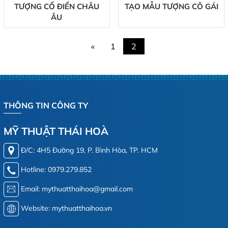
TƯỢNG CỔ ĐIỂN CHÂU
TẠO MẪU TƯỢNG CÔ GÁI
ÂU
«
1
2
THÔNG TIN CÔNG TY
MỸ THUẬT THÁI HOÀ
Đ/C: 4H5 Đường 19, P. Bình Hòa, TP. HCM
Hotline: 0979.279.852
Email: mythuatthaihoa@gmail.com
Website: mythuatthaihoa.vn